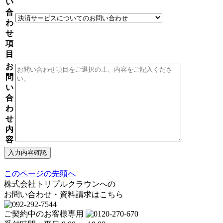
い
合
わ
せ
項
目
お
問
い
合
わ
せ
内
容
このページの先頭へ
株式会社トリプルクラウンへの
お問い合わせ・資料請求はこちら
ご契約中のお客様専用