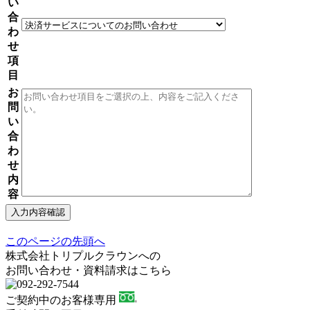
い
合
わ
せ
項
目
お
問
い
合
わ
せ
内
容
このページの先頭へ
株式会社トリプルクラウンへの
お問い合わせ・資料請求はこちら
ご契約中のお客様専用