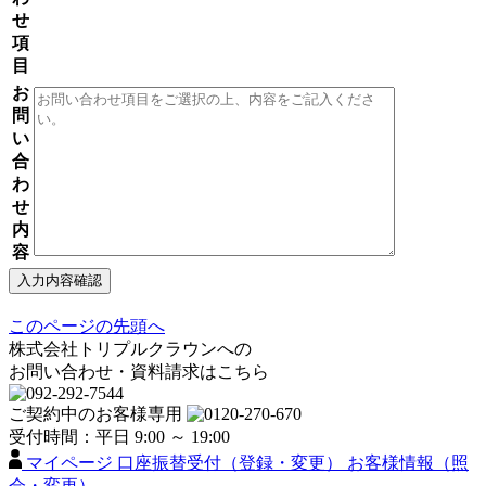
せ
項
目
お
問
い
合
わ
せ
内
容
このページの先頭へ
株式会社トリプルクラウンへの
お問い合わせ・資料請求はこちら
ご契約中のお客様専用
受付時間：平日 9:00 ～ 19:00
マイページ
口座振替受付（登録・変更）
お客様情報（照
会・変更）