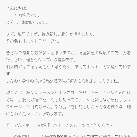
こんにちは。
コラム初投稿です。
よろしくお願いします。
さて、私事ですが、最近新しい趣味が増えました。
その名も「ホットヨガ」です。
皆さんご存知の方が多いと思いますが、高温多湿の環境の中でヨガを
行うという何ともシンプルな運動です。
個人的には末端冷え性が大敵なため、あえてホットヨガに通っていま
す。
じんわり身体の芯から温まる感覚が何とも心地よいものですね。
現在では、様々なレッスンが用意されており、ベーシックなものだけ
でなく、筋肉の増強を目的としたヨガやアロマを焚きながら行うリラ
クゼーション目的のヨガ、部分痩せを目的としたヨガなど様々な目的
に合わせたレッスンがあります。
そこでふと感じたのが「ホットヨガのルーツって何だろう？」
ヨガの歴史は古く、紀元前2,500年頃にインドですでに始まっていたと