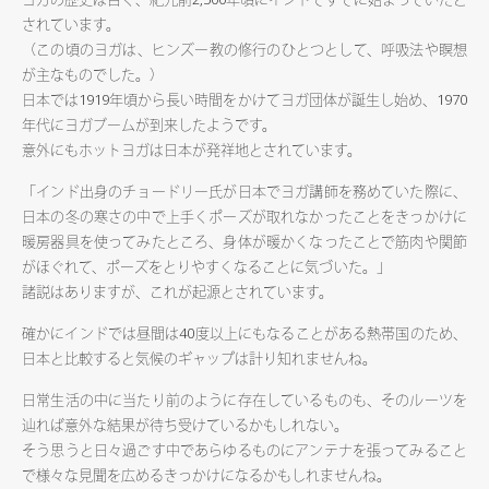
されています。
（この頃のヨガは、ヒンズー教の修行のひとつとして、呼吸法や瞑想
が主なものでした。）
日本では1919年頃から長い時間をかけてヨガ団体が誕生し始め、1970
年代にヨガブームが到来したようです。
意外にもホットヨガは日本が発祥地とされています。
「インド出身のチョードリー氏が日本でヨガ講師を務めていた際に、
日本の冬の寒さの中で上手くポーズが取れなかったことをきっかけに
暖房器具を使ってみたところ、身体が暖かくなったことで筋肉や関節
がほぐれて、ポーズをとりやすくなることに気づいた。」
諸説はありますが、これが起源とされています。
確かにインドでは昼間は40度以上にもなることがある熱帯国のため、
日本と比較すると気候のギャップは計り知れませんね。
日常生活の中に当たり前のように存在しているものも、そのルーツを
辿れば意外な結果が待ち受けているかもしれない。
そう思うと日々過ごす中であらゆるものにアンテナを張ってみること
で様々な見聞を広めるきっかけになるかもしれませんね。